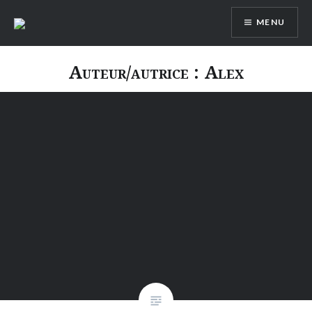
Aller
MENU
au
contenu
Auteur/autrice :
Alex