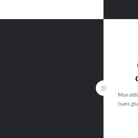
Mon déli
(sans gl