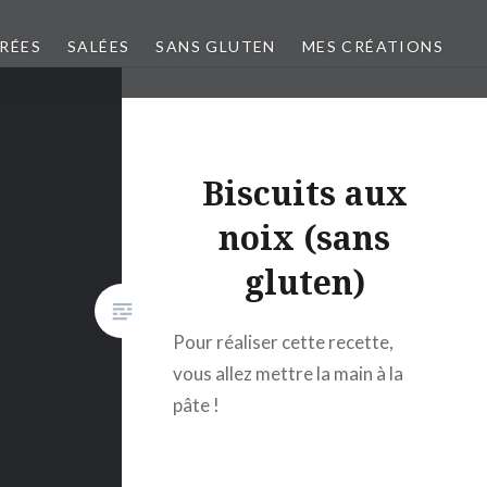
CRÉES
SALÉES
SANS GLUTEN
MES CRÉATIONS
Biscuits aux
noix (sans
gluten)
Pour réaliser cette recette,
vous allez mettre la main à la
pâte !