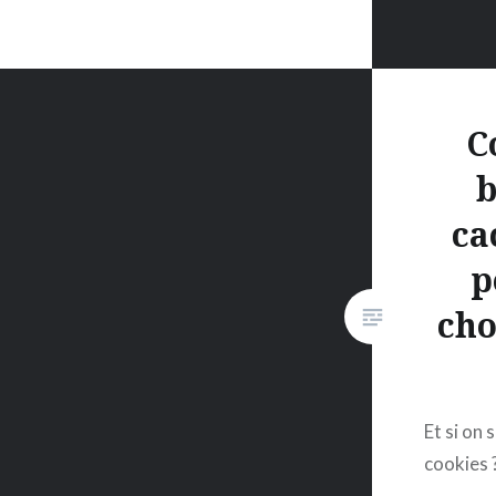
C
b
ca
p
cho
Et si on 
cookies 