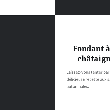
Fondant à
châtaig
Laissez-vous tenter par
délicieuse recette aux 
automnales.