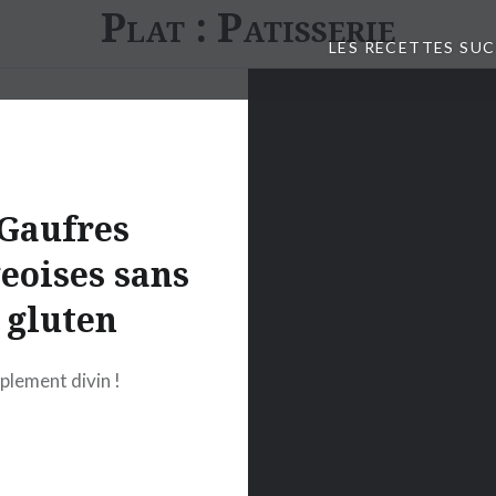
Plat :
Patisserie
LES RECETTES SU
Gaufres
geoises sans
gluten
plement divin !