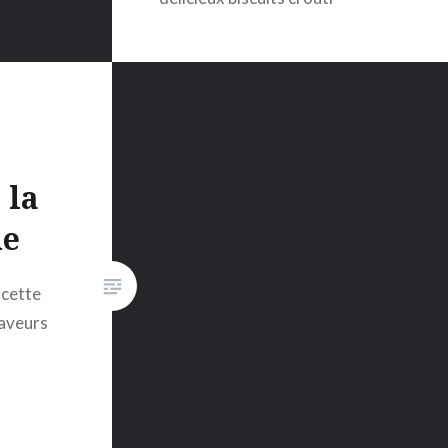
fondants originaux :)Voici une
nouvelle création pour bien
commencer l’année ! De
délicieux biscuits crouti-
fondants originaux 🙂
 la
ne
 cette
saveurs