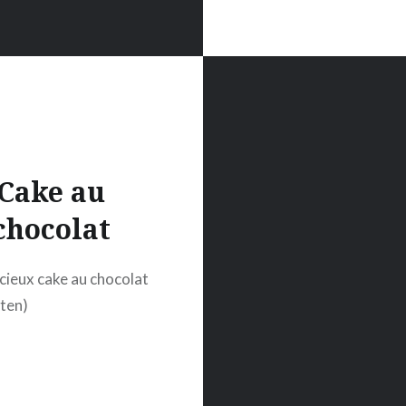
Cake au
chocolat
cieux cake au chocolat
uten)