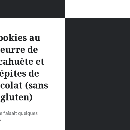
ookies au
eurre de
cahuète et
épites de
colat (sans
gluten)
se faisait quelques
?