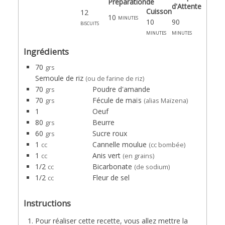
Préparation
de
d'Attente
Cuisson
12
10
minutes
10
90
biscuits
minutes
minutes
Ingrédients
70
grs
Semoule de riz
(ou de farine de riz)
70
Poudre d'amande
grs
70
Fécule de maïs
grs
(alias Maïzena)
1
Oeuf
80
Beurre
grs
60
Sucre roux
grs
1
Cannelle moulue
cc
(cc bombée)
1
Anis vert
cc
(en grains)
1/2
Bicarbonate
cc
(de sodium)
1/2
Fleur de sel
cc
Instructions
Pour réaliser cette recette, vous allez mettre la