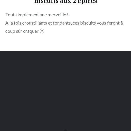
Biscuits aux 2 épices
Tout simplement une merveille !
A la fois croustillants et fondants, ces biscuits vous feront à
coup sûr craquer 🙂