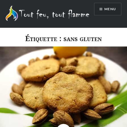
Aller
MENU
au
contenu
Étiquette :
sans gluten