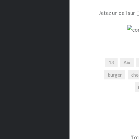
Jetez un oeil sur
13
Aix
burger
che
Navigation
de
l’article
Tou