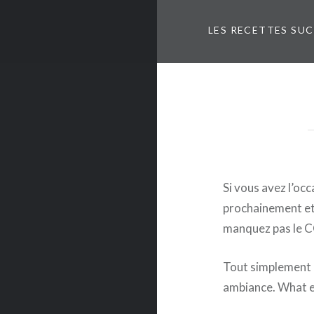
LES RECETTES SU
Si vous avez l’oc
prochainement et
manquez pas le
Tout simplement pa
ambiance. What e