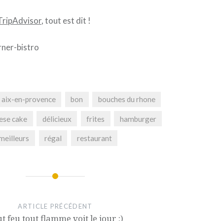
TripAdvisor
, tout est dit !
aix-en-provence
bon
bouches du rhone
ese cake
délicieux
frites
hamburger
meilleurs
régal
restaurant
ARTICLE PRÉCÉDENT
t feu tout flamme voit le jour :)