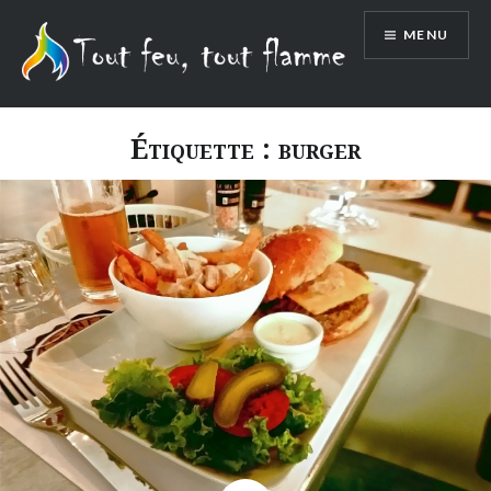
Aller
MENU
au
contenu
Étiquette :
burger