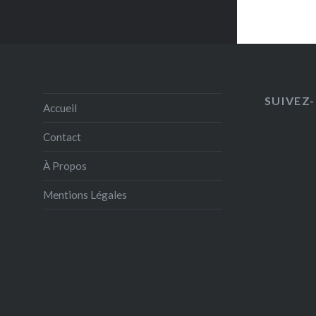
– la sau
SUIVEZ-
Accueil
Contact
À Propos
Mentions Légales