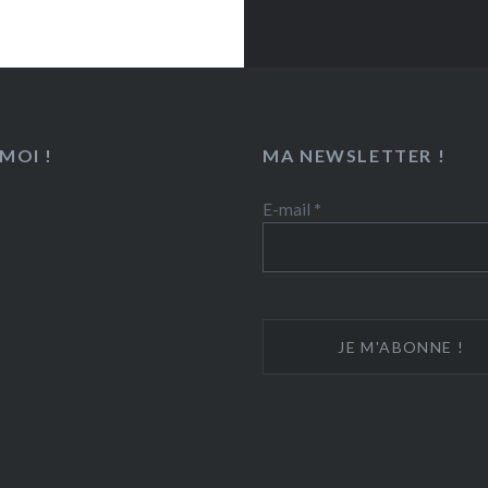
ce tomate :
par là
MOI !
MA NEWSLETTER !
E-mail
*