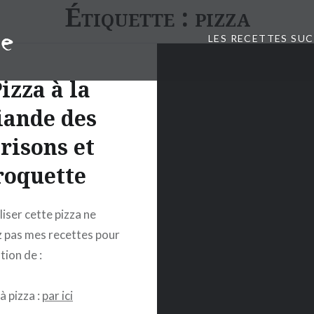
Étiquette :
pizza
LES RECETTES SU
izza à la
iande des
risons et
roquette
iser cette pizza ne
 pas mes recettes pour
ation de :
 à pizza :
par ici