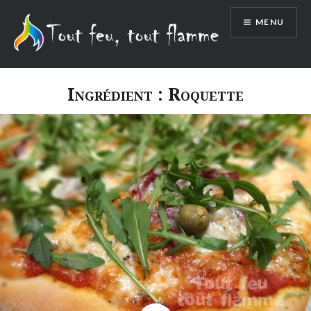
Aller
MENU
au
contenu
Ingrédient :
Roquette