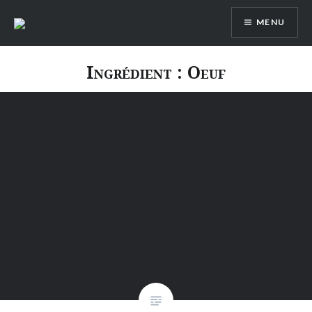
Aller
MENU
au
contenu
Ingrédient :
Oeuf