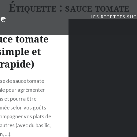
Étiquette :
sauce tomate
LES RECETTES SU
uce tomate
simple et
rapide)
se de sauce tomate
ale pour agrémenter
as et pourra être
mée selon vos goûts
ompagner vos plats de
autres (avec du basilic,
, …).