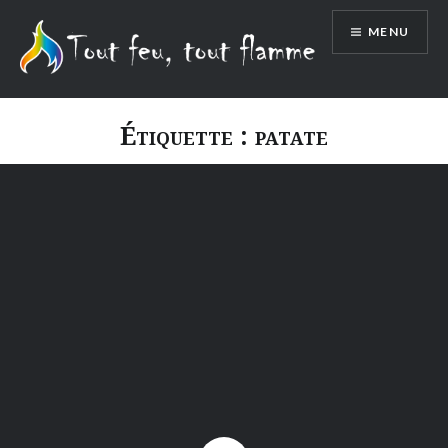
Aller
MENU
au
contenu
Étiquette :
patate