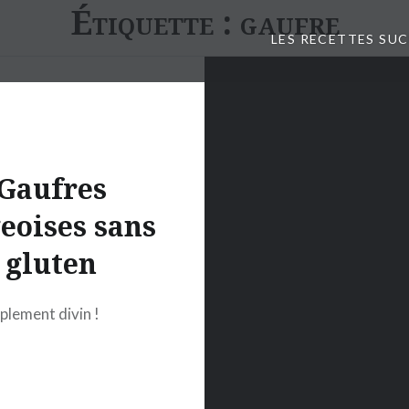
Étiquette :
gaufre
LES RECETTES SU
Gaufres
geoises sans
gluten
plement divin !