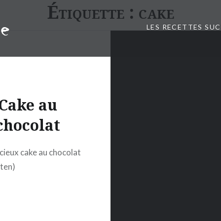
Étiquette :
cake
LES RECETTES SU
Cake au
chocolat
cieux cake au chocolat
uten)