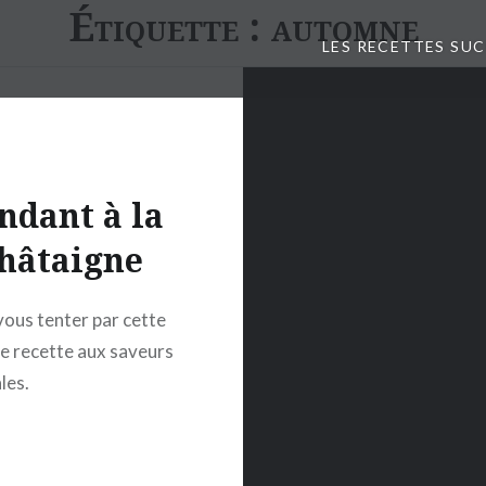
Étiquette :
automne
LES RECETTES SU
ndant à la
hâtaigne
vous tenter par cette
se recette aux saveurs
les.