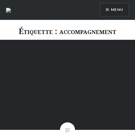
Aller
MENU
au
contenu
Étiquette :
accompagnement