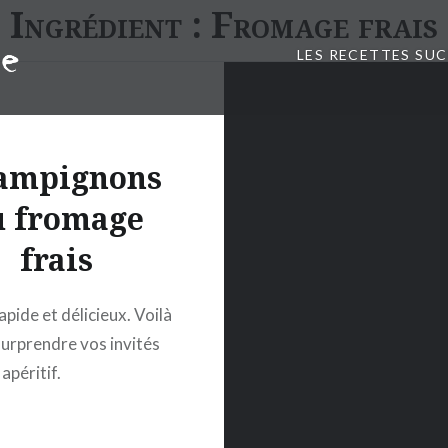
Ingrédient :
Fromage frais
LES RECETTES SU
ampignons
u fromage
frais
apide et délicieux. Voilà
surprendre vos invités
 apéritif.