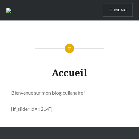
Aller
MENU
au
contenu
Accueil
Bienvenue sur mon blog culianaire !
[if_slider id= »214″]