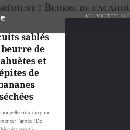
grédient :
Beurre de cacahuè
LES RECETTES SU
cuits sablés
 beurre de
ahuètes et
épites de
bananes
séchées
e nouvelle création pour
mencer l’année ! De
 biscuits crouti-