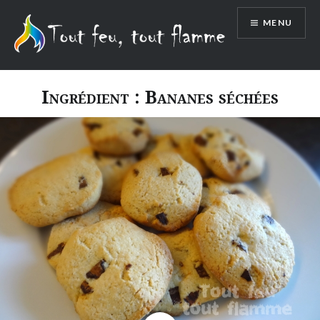
Aller
MENU
au
contenu
Ingrédient :
Bananes séchées