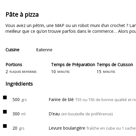
Pâte à pizza
Vous avez un pétrin, une MAP ou un robot muni d’un crochet ? Lance
meilleur que ce qu’on trouve parfois dans le commerce… Alors pou
Cuisine
Italienne
Portions
Temps de Préparation
Temps de Cuisson
2
10
15
plaques moyennes
minutes
minutes
Ingrédients
500
Farine de blé
grs
T55 ou T65 de bonne qualité et ri
300
D’eau
ml
(en bouteille de préférence)
20
Levure boulangère
grs
fraîche en cube ou 1 sach